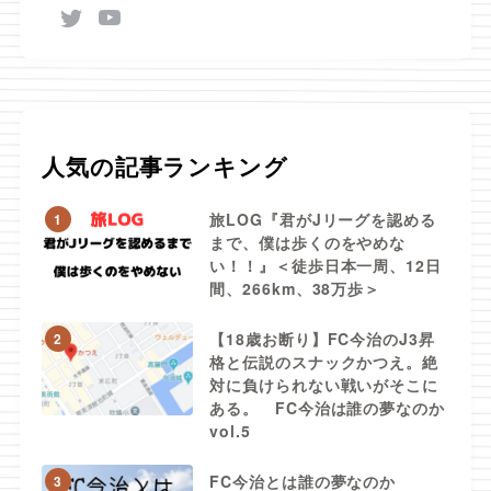
人気の記事ランキング
旅LOG『君がJリーグを認める
1
まで、僕は歩くのをやめな
い！！』＜徒歩日本一周、12日
間、266km、38万歩＞
【18歳お断り】FC今治のJ3昇
2
格と伝説のスナックかつえ。絶
対に負けられない戦いがそこに
ある。 FC今治は誰の夢なのか
vol.5
FC今治とは誰の夢なのか
3