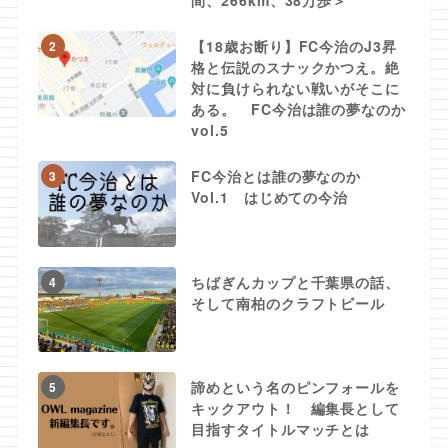
間、266km、38万歩＞
【18歳お断り】FC今治のJ3昇
2
格と伝説のスナックかつえ。絶
対に負けられない戦いがそこに
ある。 FC今治は誰の夢なのか
vol.5
FC今治とは誰の夢なのか
3
Vol.1 はじめての今治
ちばぎんカップと千葉県の話、
4
そして南柏のクラフトビール
諦めという名のピンフォールを
5
キックアウト！ 編集長として
目指すタイトルマッチとは