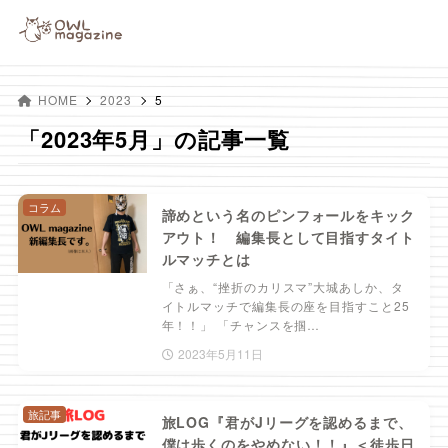
HOME
2023
5
「2023年5月」の記事一覧
コラム
諦めという名のピンフォールをキック
アウト！ 編集長として目指すタイト
ルマッチとは
「さぁ、“挫折のカリスマ”大城あしか、タ
イトルマッチで編集長の座を目指すこと25
年！！」 「チャンスを掴…
2023年5月11日
旅記事
旅LOG『君がJリーグを認めるまで、
僕は歩くのをやめない！！』＜徒歩日