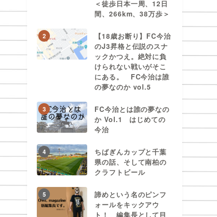
＜徒歩日本一周、12日
間、266km、38万歩＞
【18歳お断り】FC今治
2
のJ3昇格と伝説のスナ
ックかつえ。絶対に負
けられない戦いがそこ
にある。 FC今治は誰
の夢なのか vol.5
FC今治とは誰の夢なの
3
か Vol.1 はじめての
今治
ちばぎんカップと千葉
4
県の話、そして南柏の
クラフトビール
諦めという名のピンフ
5
ォールをキックアウ
ト！ 編集長として目