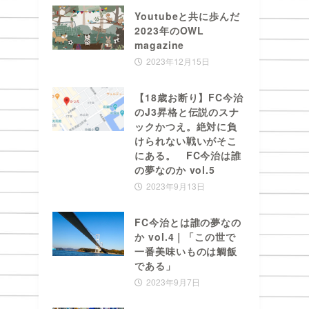
Youtubeと共に歩んだ
2023年のOWL
magazine
2023年12月15日
【18歳お断り】FC今治
のJ3昇格と伝説のスナ
ックかつえ。絶対に負
けられない戦いがそこ
にある。 FC今治は誰
の夢なのか vol.5
2023年9月13日
FC今治とは誰の夢なの
か vol.4｜「この世で
一番美味いものは鯛飯
である」
2023年9月7日