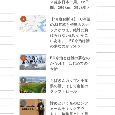
＜徒歩日本一周、12日
間、266km、38万歩＞
【18歳お断り】FC今治
2
のJ3昇格と伝説のスナ
ックかつえ。絶対に負
けられない戦いがそこ
にある。 FC今治は誰
の夢なのか vol.5
FC今治とは誰の夢なの
3
か Vol.1 はじめての
今治
ちばぎんカップと千葉
4
県の話、そして南柏の
クラフトビール
諦めという名のピンフ
5
ォールをキックアウ
ト！ 編集長として目