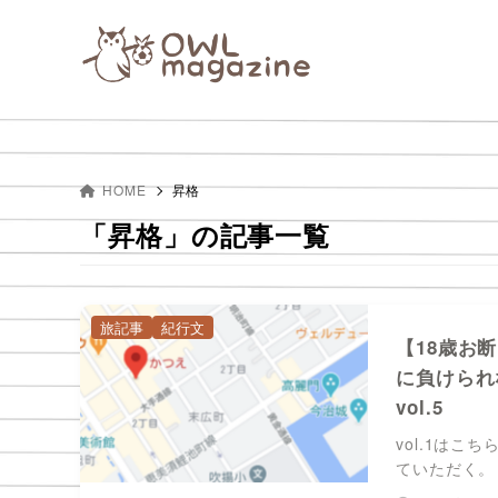
HOME
昇格
「昇格」の記事一覧
旅記事
紀行文
【18歳お
に負けられ
vol.5
vol.1は
ていただく。