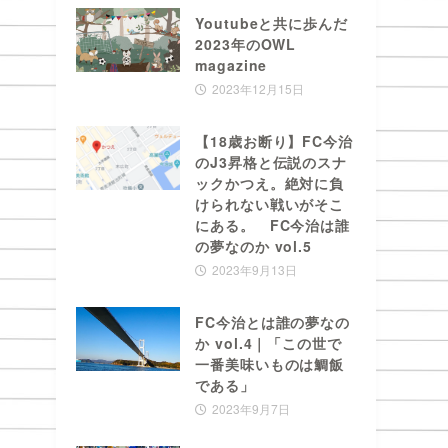
Youtubeと共に歩んだ
2023年のOWL
magazine
2023年12月15日
【18歳お断り】FC今治
のJ3昇格と伝説のスナ
ックかつえ。絶対に負
けられない戦いがそこ
にある。 FC今治は誰
の夢なのか vol.5
2023年9月13日
FC今治とは誰の夢なの
か vol.4｜「この世で
一番美味いものは鯛飯
である」
2023年9月7日