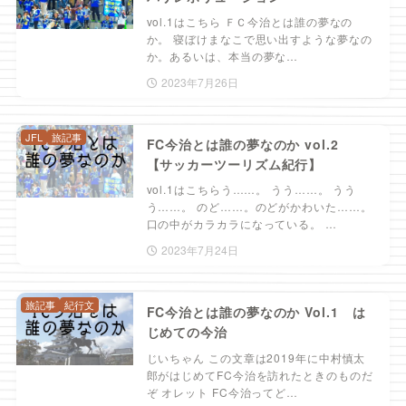
vol.1はこちら ＦＣ今治とは誰の夢なの
か。 寝ぼけまなこで思い出すような夢なの
か。あるいは、本当の夢な…
2023年7月26日
JFL
旅記事
FC今治とは誰の夢なのか vol.2
【サッカーツーリズム紀行】
vol.1はこちらう……。 うう……。 うう
う……。 のど……。のどがかわいた……。
口の中がカラカラになっている。 …
2023年7月24日
旅記事
紀行文
FC今治とは誰の夢なのか Vol.1 は
じめての今治
じいちゃん この文章は2019年に中村慎太
郎がはじめてFC今治を訪れたときのものだ
ぞ オレット FC今治ってど…