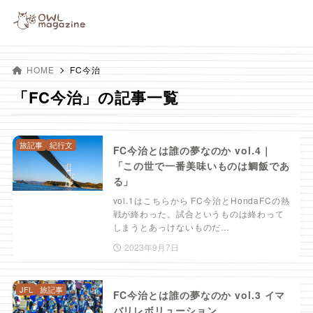
HOME
FC今治
「FC今治」の記事一覧
旅記事
紀行文
FC今治とは誰の夢なのか vol.4｜
「この世で一番美味いものは鯛飯であ
る」
vol.1はこちらから FC今治とHondaFCの熱
戦が終わった。試合というものは終わって
しまうとあっけないものだ…
2023年9月7日
JFL
旅記事
FC今治とは誰の夢なのか vol.3 イマ
バリレボリューション